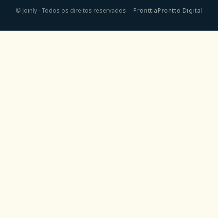
©
Joinly · Todos os direitos reservados
Pronttia
Prontto Digital