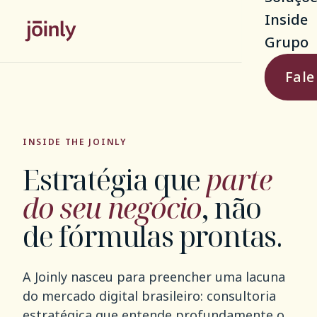
Inside
Grupo
Fale
INSIDE THE JOINLY
Estratégia que
parte
do seu negócio
, não
de fórmulas prontas.
A Joinly nasceu para preencher uma lacuna
do mercado digital brasileiro: consultoria
estratégica que entende profundamente o